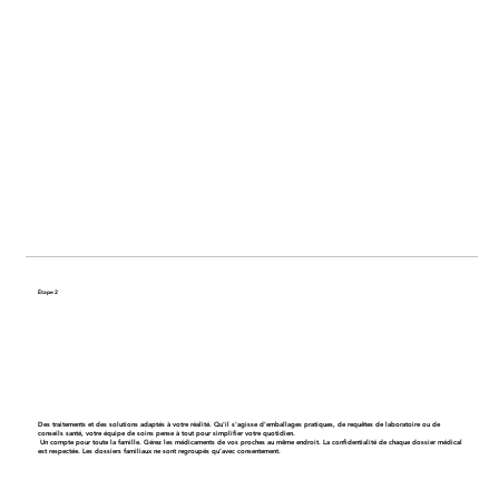
Étape 2
Obtenez un plan de soins personnalisé
Des traitements et des solutions adaptés à votre réalité. Qu'il s'agisse d'emballages pratiques, de requêtes de laboratoire ou de
conseils santé, votre équipe de soins pense à tout pour simplifier votre quotidien.
Un compte pour toute la famille
. Gérez les médicaments de vos proches au même endroit. La confidentialité de chaque dossier médical
est respectée. Les dossiers familiaux ne sont regroupés qu’avec consentement.