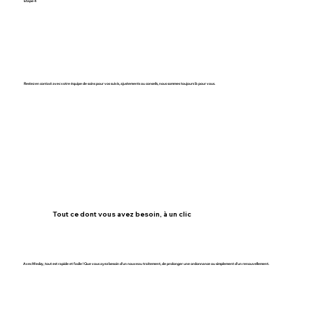
Étape 4
Bénéficiez d’un soutien continu
Restez en contact avec votre équipe de soins pour vos suivis, ajustements ou conseils, nous sommes toujours là pour vous.
Tout ce dont vous avez besoin, à un clic
Avec Medzy, tout est rapide et facile ! Que vous ayez besoin d'un nouveau traitement, de prolonger une ordonnance ou simplement d'un renouvellement.