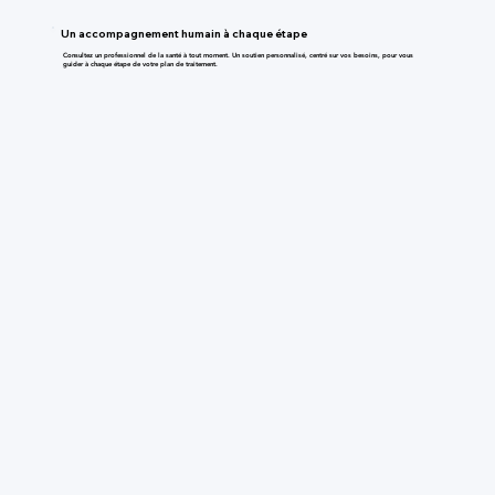
Un accompagnement humain à chaque étape
Consultez un professionnel de la santé à tout moment. Un soutien personnalisé, centré sur vos besoins, pour vous
guider à chaque étape de votre plan de traitement.