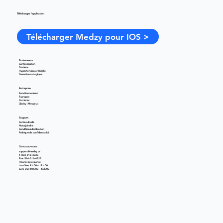
Télécharger l'application
Télécharger Medzy pour IOS >
Traitements
Contraception
Diabète
Hypertension artérielle
Cessation tabagique
Entreprise
Fonctionnement
À propos
Carrières
Clarity | Medzy.ai
Support
Centre d'aide
Nous joindre
Conditions d'utilisation
Politique de confidentialité
Contactez-nous
support@medzy.ca
1-833-818-3030
Fax: 514-316-4325
Heures de réponse
Lun-Ven 9 h 00 – 17 h 00
Sam-Dim 10 h 00 – 16 h 00