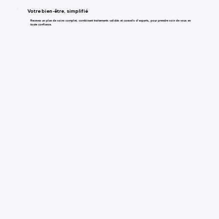
Votre bien-être, simplifié
Recevez un plan de soins complet, combinant traitements validés et conseils d'experts, pour prendre soin de vous en
toute confiance.