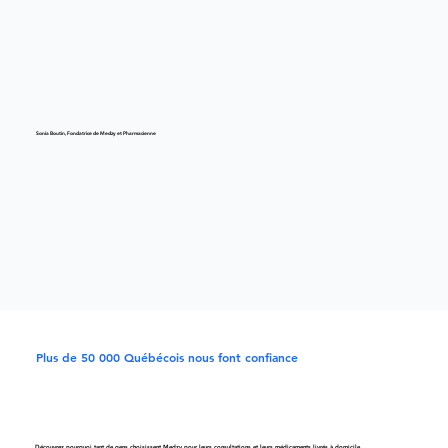
Sonia Boutin, Fondatrice de Medzy et Pharmacienne
Plus de 50 000 Québécois nous font confiance
Découvrez pourquoi tant de gens choisissent Medzy pour leurs consultations et leurs médicaments livrés à domicile.