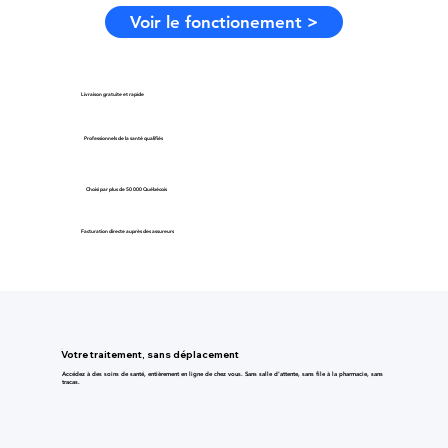
Voir le fonctionement >
Livraison gratuite et rapide
Professionnels de la santé qualifiés
Choisi par plus de 50 000 Québécois
Facturation directe auprès des assureurs
Votre traitement, sans déplacement
Accédez à des soins de santé, entièrement en ligne de chez vous. Sans salle d’attente, sans file à la pharmacie, sans
tracas.