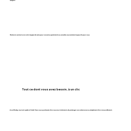
Étape 4
Bénéficiez d’un soutien continu
Restez en contact avec votre équipe de soins pour vos suivis, ajustements ou conseils, nous sommes toujours là pour vous.
Tout ce dont vous avez besoin, à un clic
Avec Medzy, tout est rapide et facile ! Que vous ayez besoin d'un nouveau traitement, de prolonger une ordonnance ou simplement d'un renouvellement.