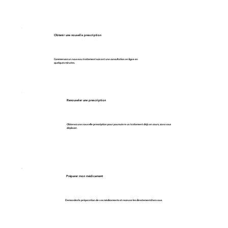
Obtenir une nouvelle prescription
Commencez un nouveau traitement suivant une consultation en ligne en
quelques minutes.
Renouveler une prescription
Obtenez une nouvelle prescription pour poursuivre un traitement déjà en cours, sans vous
déplacer.
Préparer mon médicament
Demandez la préparation de vos médicaments et recevez-les directementchez vous.