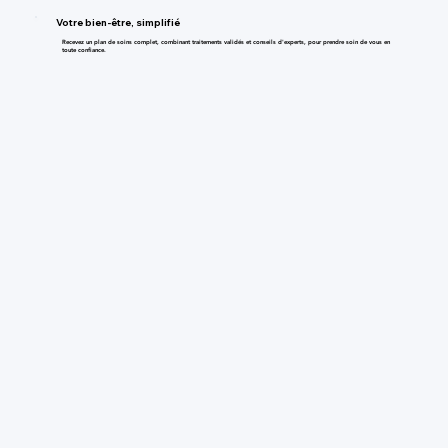
Votre bien-être, simplifié
Recevez un plan de soins complet, combinant traitements validés et conseils d'experts, pour prendre soin de vous en
toute confiance.