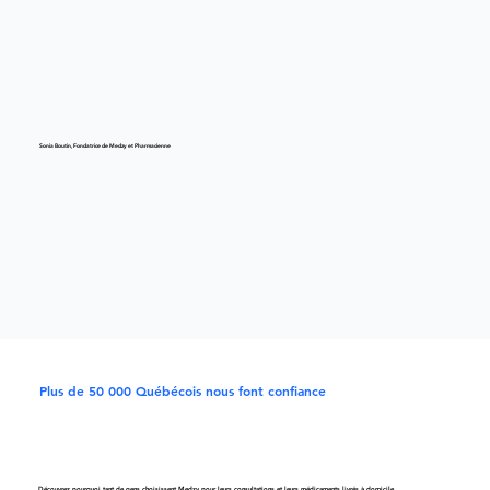
Sonia Boutin, Fondatrice de Medzy et Pharmacienne
Plus de 50 000 Québécois nous font confiance
Découvrez pourquoi tant de gens choisissent Medzy pour leurs consultations et leurs médicaments livrés à domicile.