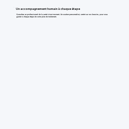
Un accompagnement humain à chaque étape
Consultez un professionnel de la santé à tout moment. Un soutien personnalisé, centré sur vos besoins, pour vous
guider à chaque étape de votre plan de traitement.