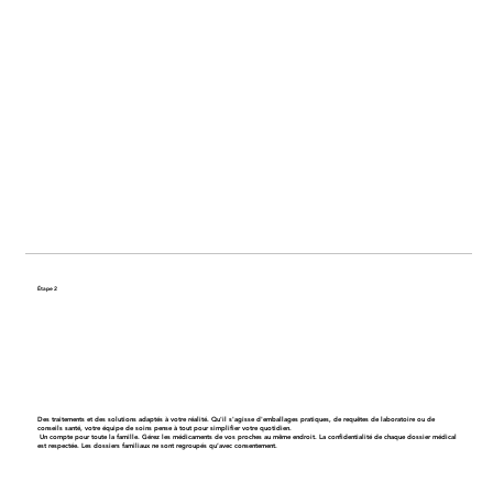
Étape 2
Obtenez un plan de soins personnalisé
Des traitements et des solutions adaptés à votre réalité. Qu'il s'agisse d'emballages pratiques, de requêtes de laboratoire ou de
conseils santé, votre équipe de soins pense à tout pour simplifier votre quotidien.
Un compte pour toute la famille
. Gérez les médicaments de vos proches au même endroit. La confidentialité de chaque dossier médical
est respectée. Les dossiers familiaux ne sont regroupés qu’avec consentement.