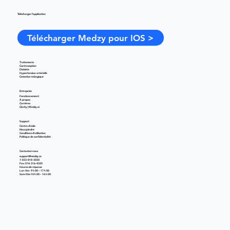
Télécharger l'application
Télécharger Medzy pour IOS >
Traitements
Contraception
Diabète
Hypertension artérielle
Cessation tabagique
Entreprise
Fonctionnement
À propos
Carrières
Clarity | Medzy.ai
Support
Centre d'aide
Nous joindre
Conditions d'utilisation
Politique de confidentialité
Contactez-nous
support@medzy.ca
1-833-818-3030
Fax: 514-316-4325
Heures de réponse
Lun-Ven 9 h 00 – 17 h 00
Sam-Dim 10 h 00 – 16 h 00