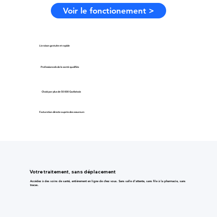
Voir le fonctionement >
Livraison gratuite et rapide
Professionnels de la santé qualifiés
Choisi par plus de 50 000 Québécois
Facturation directe auprès des assureurs
Votre traitement, sans déplacement
Accédez à des soins de santé, entièrement en ligne de chez vous. Sans salle d’attente, sans file à la pharmacie, sans
tracas.