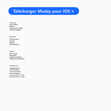
Télécharger Medzy pour IOS >
Traitements
Contraception
Diabète
Hypertension artérielle
Cessation tabagique
Entreprise
Fonctionnement
À propos
Carrières
Clarity | Medzy.ai
Support
Centre d'aide
Nous joindre
Conditions d'utilisation
Politique de confidentialité
Contactez-nous
support@medzy.ca
1-833-818-3030
Fax: 514-316-4325
Heures de réponse
Lun-Ven 9 h 00 – 17 h 00
Sam-Dim 10 h 00 – 16 h 00