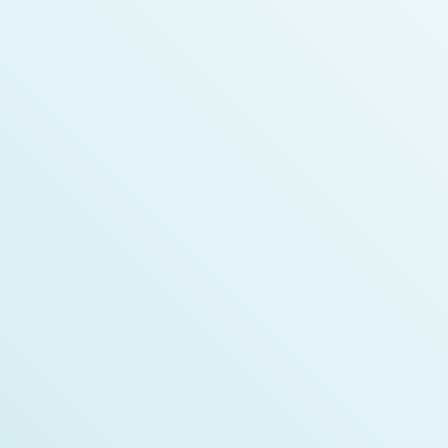
Geneviève Dupuy
Chef des assistants techniciens en pharmacie
Sonia Boutin
Fondatrice de Medzy et pharmacienne
Alex Boulanger
Développeur en intelligence artificielle