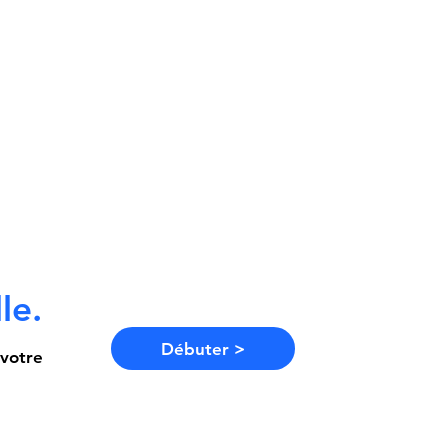
le.
Débuter >
 votre