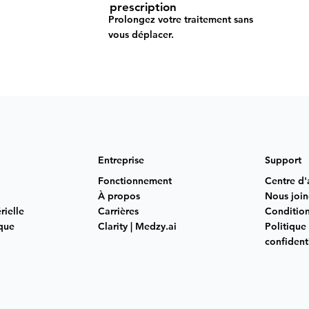
prescription
Prolongez votre traitement sans
vous déplacer.
Entreprise
Support
Fonctionnement
Centre d'
À propos
Nous join
rielle
Carrières
Conditions
que
Clarity | Medzy.ai
Politique
confidenti