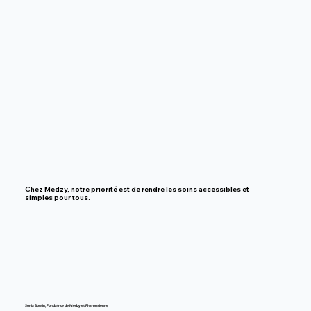
Chez Medzy, notre priorité est de rendre
les soins accessibles et
simples pour tous.
Sonia Boutin, Fondatrice de Medzy et Pharmacienne