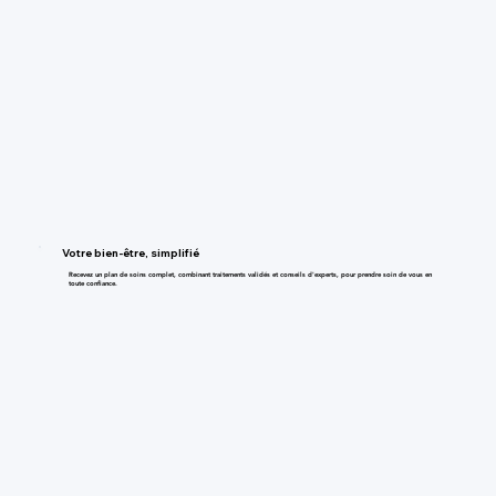
Votre bien-être, simplifié
Recevez un plan de soins complet, combinant traitements validés et conseils d'experts, pour prendre soin de vous en
toute confiance.