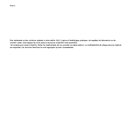
Étape 2
Obtenez un plan de soins personnalisé
Des traitements et des solutions adaptés à votre réalité. Qu'il s'agisse d'emballages pratiques, de requêtes de laboratoire ou de
conseils santé, votre équipe de soins pense à tout pour simplifier votre quotidien.
Un compte pour toute la famille
. Gérez les médicaments de vos proches au même endroit. La confidentialité de chaque dossier médical
est respectée. Les dossiers familiaux ne sont regroupés qu’avec consentement.