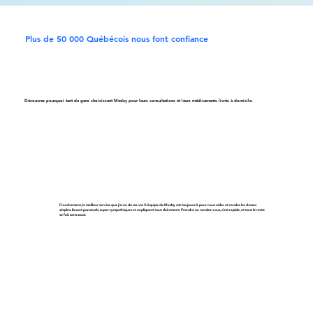
Plus de 50 000 Québécois nous font confiance
Découvrez pourquoi tant de gens choisissent Medzy pour leurs consultations et leurs médicaments livrés à domicile.
Franchement, le meilleur service que j’ai eu de ma vie ! L’équipe de Medzy est toujours là pour nous aider et rendre les choses
simples. Ils sont ponctuels, super sympathiques et expliquent tout clairement. Prendre un rendez-vous, c’est rapide, et tout le reste
se fait sans souci.