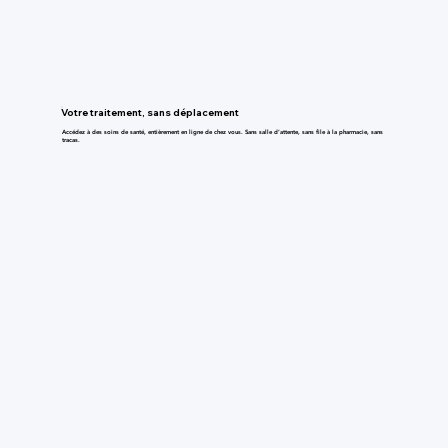
Votre traitement, sans déplacement
Accédez à des soins de santé, entièrement en ligne de chez vous. Sans salle d’attente, sans file à la pharmacie, sans
tracas.