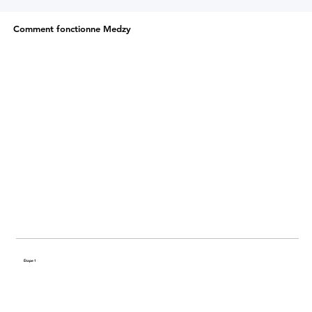
Comment fonctionne Medzy
Étape 1
Partagez votre histoire de santé