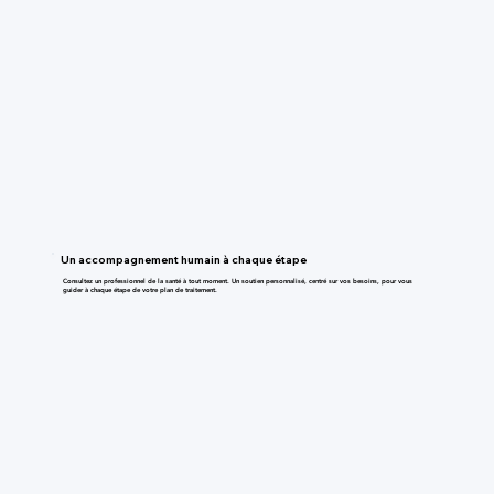
Un accompagnement humain à chaque étape
Consultez un professionnel de la santé à tout moment. Un soutien personnalisé, centré sur vos besoins, pour vous
guider à chaque étape de votre plan de traitement.