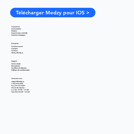
Télécharger Medzy pour IOS >
Traitements
Contraception
Diabète
Hypertension artérielle
Cessation tabagique
Entreprise
Fonctionnement
À propos
Carrières
Clarity | Medzy.ai
Support
Centre d'aide
Nous joindre
Conditions d'utilisation
Politique de confidentialité
Contactez-nous
support@medzy.ca
1-833-818-3030
Fax: 514-316-4325
Heures de réponse
Lun-Ven 9 h 00 – 17 h 00
Sam-Dim 10 h 00 – 16 h 00