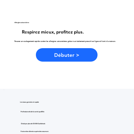
Allergies saisonnières
Respirez mieux, profitez plus.
Trouvez un soulagement rapide contre les allergies saisonnières grâce à un traitement prescrit en ligne et livré à la maison.
Débuter >
Livraison gratuite et rapide
Professionnels de la santé qualifiés
Choisi par plus de 50 000 Québécois
Facturation directe auprès des assureurs