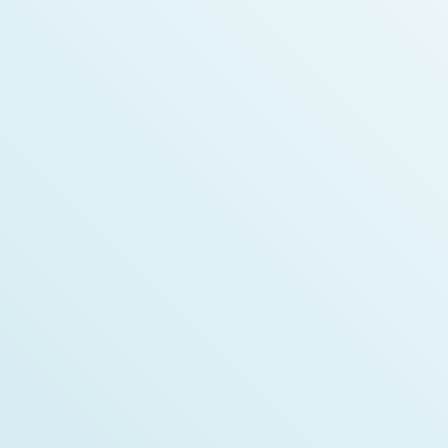
Sonia Boutin
Fondatrice de Medzy et pharmacienne
Alex Boulanger
Développeur en intelligence artificielle
Vincent Martel
Développeur principal