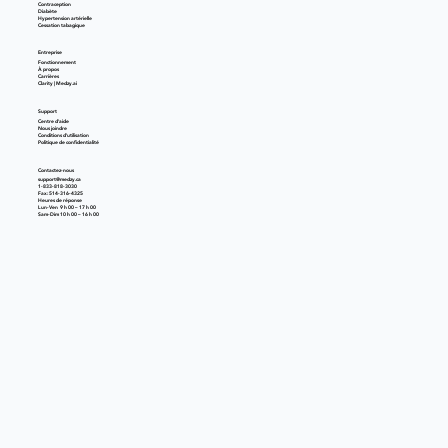
Contraception
Diabète
Hypertension artérielle
Cessation tabagique
Entreprise
Fonctionnement
À propos
Carrières
Clarity | Medzy.ai
Support
Centre d'aide
Nous joindre
Conditions d'utilisation
Politique de confidentialité
Contactez-nous
support@medzy.ca
1-833-818-3030
Fax: 514-316-4325
Heures de réponse
Lun-Ven 9 h 00 – 17 h 00
Sam-Dim 10 h 00 – 16 h 00