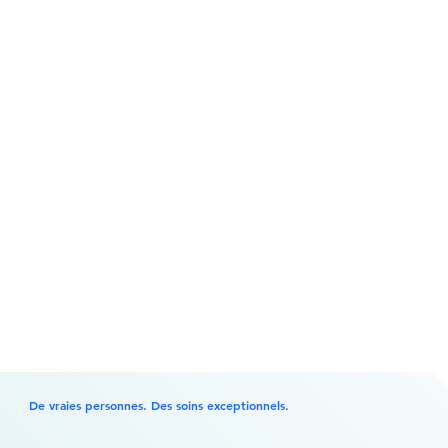
Étape 4
Bénéficiez d’un soutien continu
Restez en contact avec votre équipe de soins pour vos suivis, ajustements ou conseils, nous sommes toujours là pour vous.
De vraies personnes. Des soins exceptionnels.