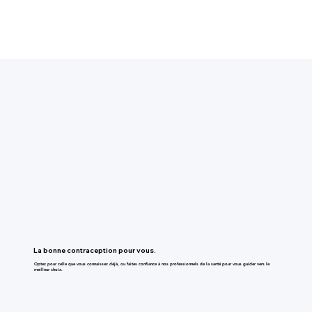
Livraison gratuite et rapide
Professionnels de la santé qualifiés
Choisi par plus de 50 000 Québécois
Facturation directe auprès des assureurs
La bonne contraception pour vous.
Optez pour celle que vous connaissez déjà, ou faites confiance à nos professionnels de la santé pour vous guider vers le
meilleur choix.