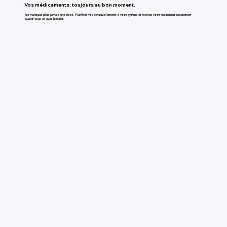
Vos médicaments, toujours au bon moment.
Ne manquez plus jamais une dose. Planifiez vos renouvellements à votre rythme et recevez votre traitement exactement
quand vous en avez besoin.