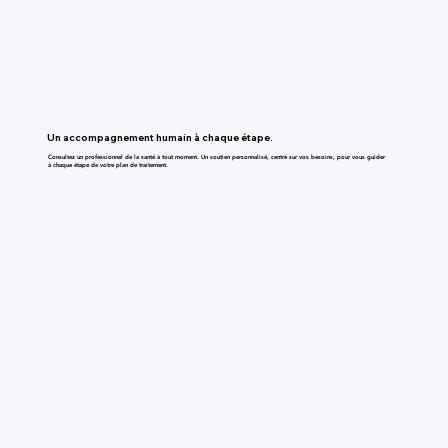
Un accompagnement humain à chaque étape.
Consultez un professionnel de la santé à tout moment. Un soutien personnalisé, centré sur vos besoins, pour vous guider
à chaque étape de votre plan de traitement.