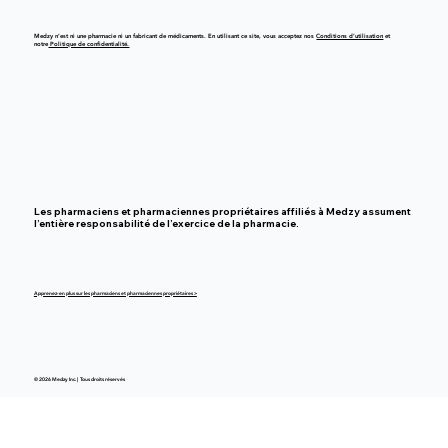
Medzy n’est ni une pharmacie ni un fabricant de médicaments. En utilisant ce site, vous acceptez nos
Conditions d’utilisation
et
notre
Politique de confidentialité.
Les pharmaciens et pharmaciennes propriétaires affiliés à Medzy assument
l’entière responsabilité de l’exercice de la pharmacie.
Apprenez-en plus sur les pharmaciens et pharmaciennes propriétaires >
© 2026 Medzy Inc. | Tous droits réservés