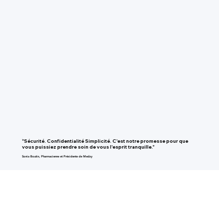
"Sécurité. Confidentialité Simplicité. C'est notre promesse pour que
vous puissiez prendre soin de vous l'esprit tranquille."
Sonia Boutin, Pharmacienne et Présidente de Medzy