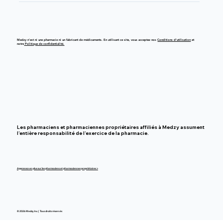
Medzy n’est ni une pharmacie ni un fabricant de médicaments. En utilisant ce site, vous acceptez nos
Conditions d’utilisation
et
notre
Politique de confidentialité.
Les pharmaciens et pharmaciennes propriétaires affiliés à Medzy assument
l’entière responsabilité de l’exercice de la pharmacie.
Apprenez-en plus sur les pharmaciens et pharmaciennes propriétaires >
© 2026 Medzy Inc. | Tous droits réservés