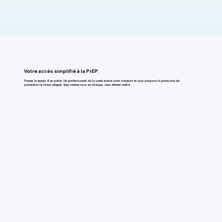
Votre accès simplifié à la PrEP.
Prenez le temps d'en parler. Un professionnel de la santé évalue votre situation et vous propose le protocole de
protection le mieux adapté. Sans rendez-vous en clinique, sans attente inutile.