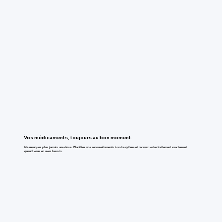
Vos médicaments, toujours au bon moment.
Ne manquez plus jamais une dose. Planifiez vos renouvellements à votre rythme et recevez votre traitement exactement
quand vous en avez besoin.