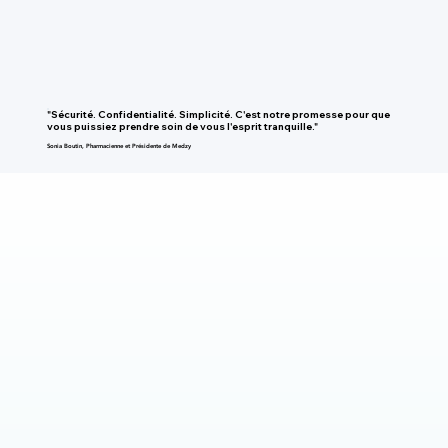
"Sécurité. Confidentialité. Simplicité. C'est notre promesse pour que
vous puissiez prendre soin de vous l'esprit tranquille."
Sonia Boutin, Pharmacienne et Présidente de Medzy
SUIVI MÉDICAL INTÉGRÉ