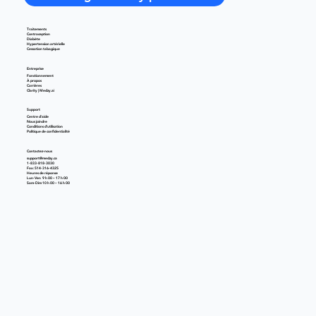
Traitements
Contraception
Diabète
Hypertension artérielle
Cessation tabagique
Entreprise
Fonctionnement
À propos
Carrières
Clarity | Medzy.ai
Support
Centre d'aide
Nous joindre
Conditions d'utilisation
Politique de confidentialité
Contactez-nous
support@medzy.ca
1-833-818-3030
Fax: 514-316-4325
Heures de réponse
Lun-Ven 9 h 00 – 17 h 00
Sam-Dim 10 h 00 – 16 h 00