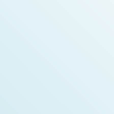
Chef des assistants techniciens en pharmacie
Sonia Boutin
Fondatrice de Medzy et pharmacienne
Alex Boulanger
Développeur en intelligence artificielle