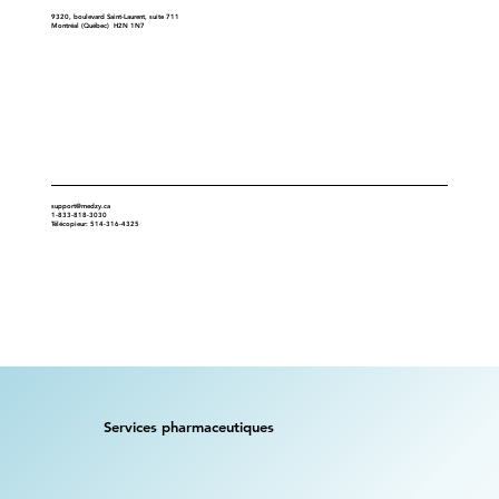
9320, boulevard Saint-Laurent, suite 711
Montréal (Québec) H2N 1N7
Contact
support@medzy.ca
1-833-818-3030
Télécopieur: 514-316-4325
Services pharmaceutiques