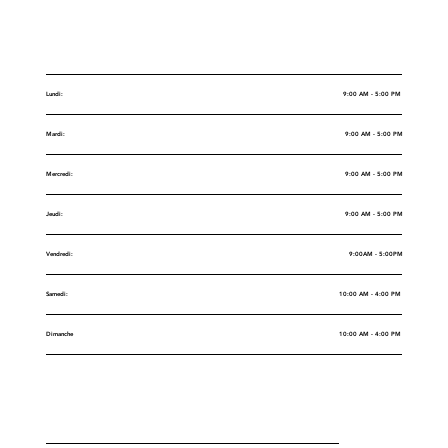
Opening Hours
Lundi:
9:00 AM - 5:00 PM
Mardi:
9:00 AM - 5:00 PM
Mercredi:
9:00 AM - 5:00 PM
Jeudi:
9:00 AM - 5:00 PM
Vendredi:
9:00AM - 5:00PM
Samedi:
10:00 AM - 4:00 PM
Dimanche
10:00 AM - 4:00 PM
Location