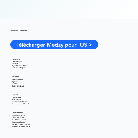
Télécharger l'application
Télécharger Medzy pour IOS >
Traitements
Contraception
Diabète
Hypertension artérielle
Cessation tabagique
Entreprise
Fonctionnement
À propos
Carrières
Clarity | Medzy.ai
Support
Centre d'aide
Nous joindre
Conditions d'utilisation
Politique de confidentialité
Contactez-nous
support@medzy.ca
1-833-818-3030
Fax: 514-316-4325
Heures de réponse
Lun-Ven 9 h 00 – 17 h 00
Sam-Dim 10 h 00 – 16 h 00