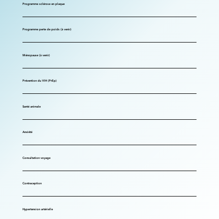
Programme sclérose en plaque
Programme perte de poids (à venir)
Ménopause (à venir)
Prévention du VIH (PrEp)
Santé animale
Anxiété
Consultation voyage
Contraception
Hypertension artérielle