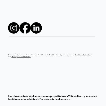
Medzy n’est ni une pharmacie ni un fabricant de médicaments. En utilisant ce site, vous acceptez nos
Conditions d’utilisation
et
notre
Politique de confidentialité.
Les pharmaciens et pharmaciennes propriétaires affiliés à Medzy assument
l’entière responsabilité de l’exercice de la pharmacie.