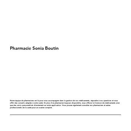
Pharmacie Sonia Boutin
Notre équipe de pharmaciens est là pour vous accompagner dans la gestion de vos médicaments, répondre à vos questions et vous
offrir des conseils adaptés à votre santé. En plus d’un pharmacien toujours disponible, nous offrons la livraison de médicaments ainsi
que des suivis personnalisés directement sur notre application. Vous pouvez également consulter nos pharmaciens et autres
professionnels de la santé pour un soutien complet.