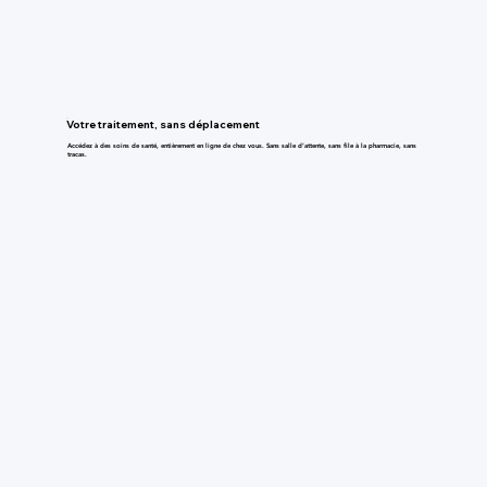
Votre traitement, sans déplacement
Accédez à des soins de santé, entièrement en ligne de chez vous. Sans salle d’attente, sans file à la pharmacie, sans
tracas.