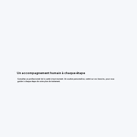
Un accompagnement humain à chaque étape
Consultez un professionnel de la santé à tout moment. Un soutien personnalisé, centré sur vos besoins, pour vous
guider à chaque étape de votre plan de traitement.