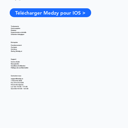
Télécharger Medzy pour IOS >
Traitements
Contraception
Diabète
Hypertension artérielle
Cessation tabagique
Entreprise
Fonctionnement
À propos
Carrières
Clarity | Medzy.ai
Support
Centre d'aide
Nous joindre
Conditions d'utilisation
Politique de confidentialité
Contactez-nous
support@medzy.ca
1-833-818-3030
Fax: 514-316-4325
Heures de réponse
Lun-Ven 9 h 00 – 17 h 00
Sam-Dim 10 h 00 – 16 h 00