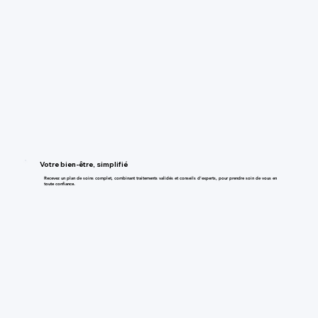
Votre bien-être, simplifié
Recevez un plan de soins complet, combinant traitements validés et conseils d'experts, pour prendre soin de vous en
toute confiance.