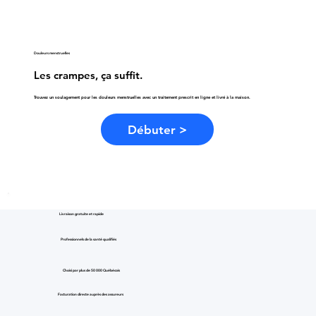
Douleurs menstruelles
Les crampes, ça suffit.
Trouvez un soulagement pour les douleurs menstruelles avec un traitement prescrit en ligne et livré à la maison.
Débuter >
Livraison gratuite et rapide
Professionnels de la santé qualifiés
Choisi par plus de 50 000 Québécois
Facturation directe auprès des assureurs