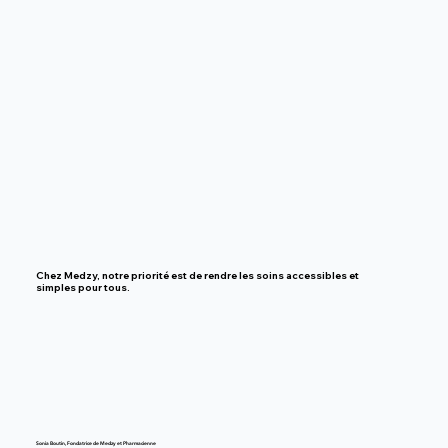
Chez Medzy, notre priorité est de rendre
les soins accessibles et
simples pour tous.
Sonia Boutin, Fondatrice de Medzy et Pharmacienne