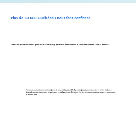
Plus de 50 000 Québécois nous font confiance
Découvrez pourquoi tant de gens choisissent Medzy pour leurs consultations et leurs médicaments livrés à domicile.
Franchement, le meilleur service que j’ai eu de ma vie ! L’équipe de Medzy est toujours là pour nous aider et rendre les choses
simples. Ils sont ponctuels, super sympathiques et expliquent tout clairement. Prendre un rendez-vous, c’est rapide, et tout le reste
se fait sans souci.