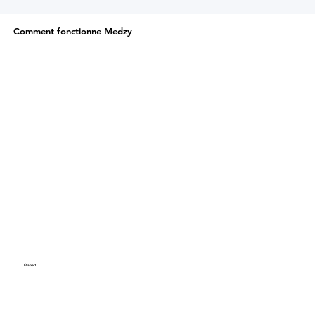
Comment fonctionne Medzy
Étape 1
Partagez votre histoire de santé