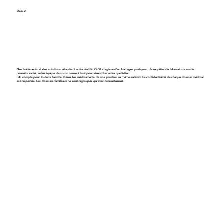
Étape 2
Obtenez un plan de soins personnalisé
Des traitements et des solutions adaptés à votre réalité. Qu'il s'agisse d'emballages pratiques, de requêtes de laboratoire ou de
conseils santé, votre équipe de soins pense à tout pour simplifier votre quotidien.
Un compte pour toute la famille
. Gérez les médicaments de vos proches au même endroit. La confidentialité de chaque dossier médical
est respectée. Les dossiers familiaux ne sont regroupés qu’avec consentement.