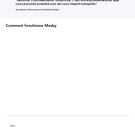
"Sécurité. Confidentialité. Simplicité. C'est notre promesse pour que
vous puissiez prendre soin de vous l'esprit tranquille."
Sonia Boutin, Pharmacienne et Présidente de Medzy
Comment fonctionne Medzy
Étape 1