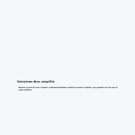
Votre bien-être, simplifié
Recevez un plan de soins complet, combinant traitements validés et conseils d'experts, pour prendre soin de vous en
toute confiance.