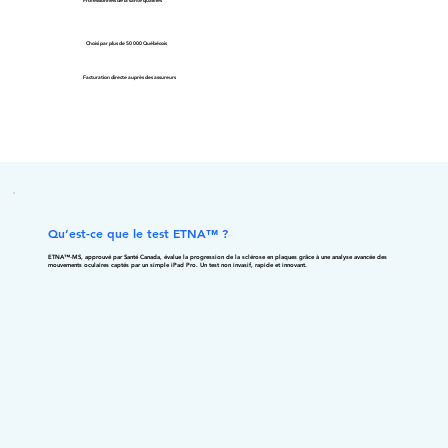
Professionnels de la santé qualifiés
Choisi par plus de 50 000 Québécois
Facturation directe auprès des assureurs
Qu’est-ce que le test ETNA™ ?
ETNA™‑MS, approuvé par Santé Canada, évalue la progression de la sclérose en plaques grâce à une analyse avancée des
mouvements oculaires captés par un simple iPad Pro. Un test non invasif, rapide et innovant.