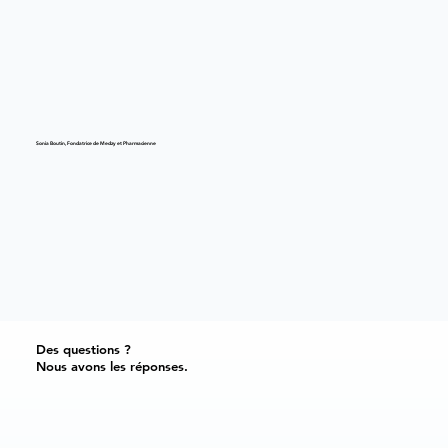
Sonia Boutin, Fondatrice de Medzy et Pharmacienne
Des questions ?
Nous avons les réponses.