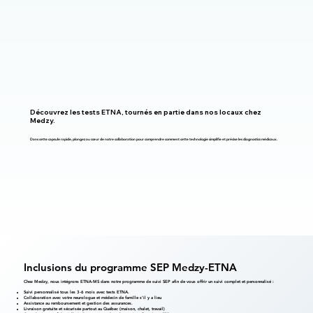
Découvrez les tests ETNA, tournés en partie dans nos locaux chez
Medzy.
Dans cette capsule rapide, plongez au cœur de notre collaboration pour comprendre comment cette technologie simplifie et précise les diagnostics médicaux.
Inclusions du programme SEP Medzy-ETNA
Chez Medzy, nous intégrons ETNA‑MS dans notre programme de suivi SEP afin de vous offrir un suivi complet et personnalisé :
Suivi personnalisé tous les 3-6 mois avec tests ETNA.
Collaboration avec votre neurologue et médecin de famille s’il y a lieu
Assistance au remboursement et gestion des assurances.
Livraison gratuite et sécurisée partout au Québec (maison, chalet, travail)