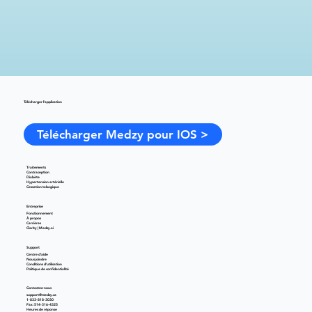
Télécharger l'application
Télécharger Medzy pour IOS >
Traitements
Contraception
Diabète
Hypertension artérielle
Cessation tabagique
Entreprise
Fonctionnement
À propos
Carrières
Clarity | Medzy.ai
Support
Centre d'aide
Nous joindre
Conditions d'utilisation
Politique de confidentialité
Contactez-nous
support@medzy.ca
1-833-818-3030
Fax: 514-316-4325
Heures de réponse