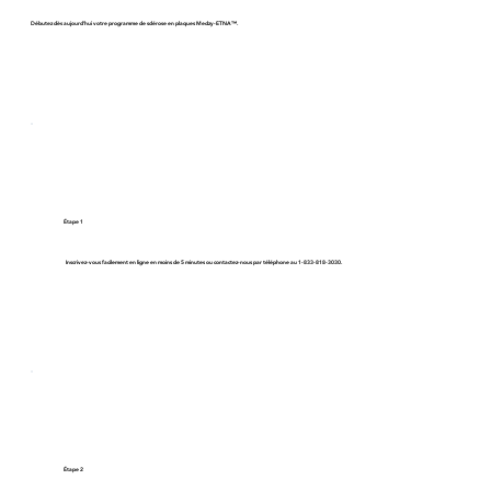
Débutez dès aujourd'hui votre programme de sclérose en plaques Medzy-ETNA™.
Étape 1
Inscrivez-vous facilement en ligne en moins de 5 minutes ou contactez-nous par téléphone au 1-833-818-3030.
Étape 2