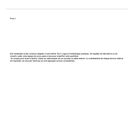
Étape 2
Obtenez un plan de soins personnalisé
Des traitements et des solutions adaptés à votre réalité. Qu'il s'agisse d'emballages pratiques, de requêtes de laboratoire ou de
conseils santé, votre équipe de soins pense à tout pour simplifier votre quotidien.
Un compte pour toute la famille
. Gérez les médicaments de vos proches au même endroit. La confidentialité de chaque dossier médical
est respectée. Les dossiers familiaux ne sont regroupés qu’avec consentement.