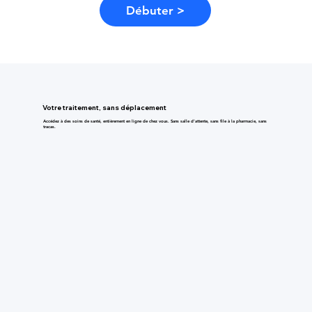
Débuter >
Votre traitement, sans déplacement
Accédez à des soins de santé, entièrement en ligne de chez vous. Sans salle d’attente, sans file à la pharmacie, sans
tracas.