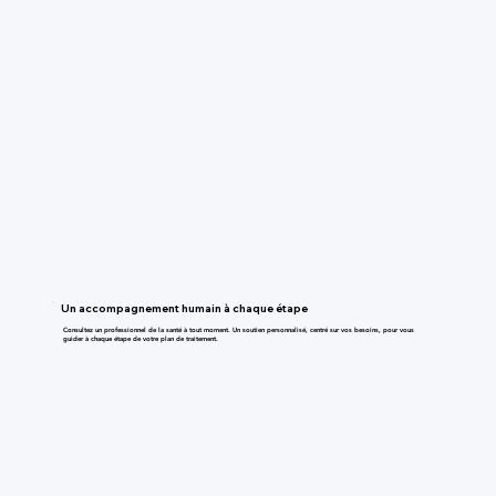
Un accompagnement humain à chaque étape
Consultez un professionnel de la santé à tout moment. Un soutien personnalisé, centré sur vos besoins, pour vous
guider à chaque étape de votre plan de traitement.