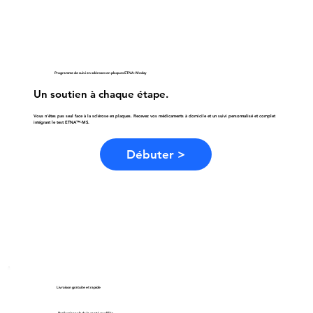
Programme de suivi en scléroses en plaques ETNA-Medzy
Un soutien à chaque étape.
Vous n'êtes pas seul face à la sclérose en plaques. Recevez vos médicaments à domicile et un suivi personnalisé et complet
intégrant le test ETNA™‑MS.
Débuter >
Livraison gratuite et rapide