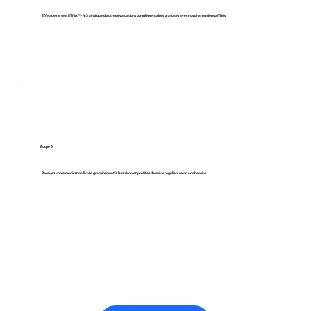
Effectuez le test ETNA™‑MS ainsi que d'autres évaluations complémentaires gratuites avec nos pharmaciens affiliés.
Étape 5
Recevez votre médication livrée gratuitement à la maison et profitez de suivis réguliers selon vos besoins.