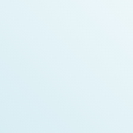
Geneviève Dupuy
Chef des assistants techniciens en pharmacie
Sonia Boutin
Fondatrice de Medzy et pharmacienne
Alex Boulanger
Développeur en intelligence artificielle