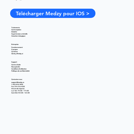
Télécharger Medzy pour IOS >
Traitements
Contraception
Diabète
Hypertension artérielle
Cessation tabagique
Entreprise
Fonctionnement
À propos
Carrières
Clarity | Medzy.ai
Support
Centre d'aide
Nous joindre
Conditions d'utilisation
Politique de confidentialité
Contactez-nous
support@medzy.ca
1-833-818-3030
Fax: 514-316-4325
Heures de réponse
Lun-Ven 9 h 00 – 17 h 00
Sam-Dim 10 h 00 – 16 h 00