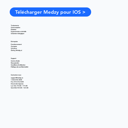
Télécharger Medzy pour IOS >
Traitements
Contraception
Diabète
Hypertension artérielle
Cessation tabagique
Entreprise
Fonctionnement
À propos
Carrières
Clarity | Medzy.ai
Support
Centre d'aide
Nous joindre
Conditions d'utilisation
Politique de confidentialité
Contactez-nous
support@medzy.ca
1-833-818-3030
Fax: 514-316-4325
Heures de réponse
Lun-Ven 9 h 00 – 17 h 00
Sam-Dim 10 h 00 – 16 h 00