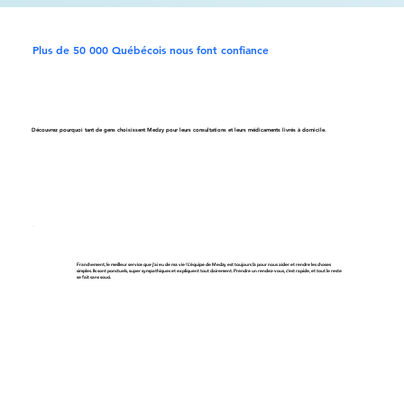
Plus de 50 000 Québécois nous font confiance
Découvrez pourquoi tant de gens choisissent Medzy pour leurs consultations et leurs médicaments livrés à domicile.
Franchement, le meilleur service que j’ai eu de ma vie ! L’équipe de Medzy est toujours là pour nous aider et rendre les choses
simples. Ils sont ponctuels, super sympathiques et expliquent tout clairement. Prendre un rendez-vous, c’est rapide, et tout le reste
se fait sans souci.