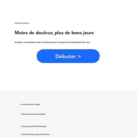
Douleurs chroniques
Moins de douleur, plus de bons jours
Accédez à un traitement contre la douleur, prescrit en ligne et livré directement chez vous.
Débuter >
Livraison gratuite et rapide
Professionnels de la santé qualifiés
Choisi par plus de 50 000 Québécois
Facturation directe auprès des assureurs