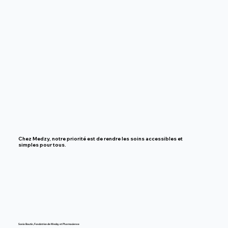
Chez Medzy, notre priorité est de rendre
les soins accessibles et
simples pour tous.
Sonia Boutin, Fondatrice de Medzy et Pharmacienne