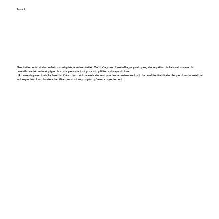
Étape 2
Obtenez un plan de soins personnalisé
Des traitements et des solutions adaptés à votre réalité. Qu'il s'agisse d'emballages pratiques, de requêtes de laboratoire ou de
conseils santé, votre équipe de soins pense à tout pour simplifier votre quotidien.
Un compte pour toute la famille
. Gérez les médicaments de vos proches au même endroit. La confidentialité de chaque dossier médical
est respectée. Les dossiers familiaux ne sont regroupés qu’avec consentement.