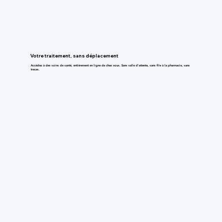
Votre traitement, sans déplacement
Accédez à des soins de santé, entièrement en ligne de chez vous. Sans salle d’attente, sans file à la pharmacie, sans
tracas.