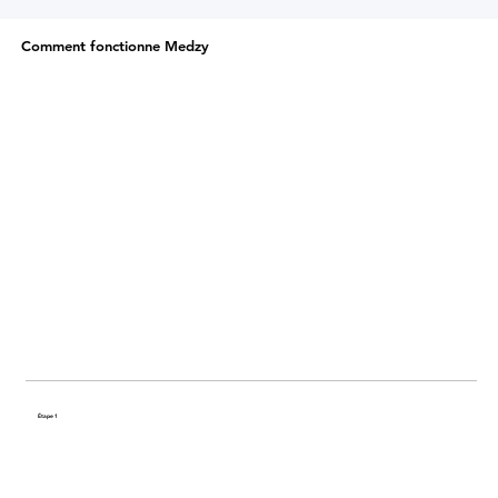
Comment fonctionne Medzy
Étape 1
Partagez votre histoire de santé