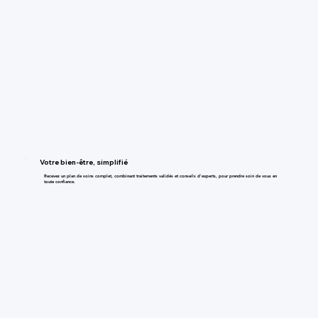
Votre bien-être, simplifié
Recevez un plan de soins complet, combinant traitements validés et conseils d'experts, pour prendre soin de vous en
toute confiance.