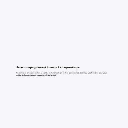
Un accompagnement humain à chaque étape
Consultez un professionnel de la santé à tout moment. Un soutien personnalisé, centré sur vos besoins, pour vous
guider à chaque étape de votre plan de traitement.