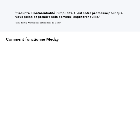
"Sécurité. Confidentialité. Simplicité. C'est notre promesse pour que
vous puissiez prendre soin de vous l'esprit tranquille."
Sonia Boutin, Pharmacienne et Présidente de Medzy
Comment fonctionne Medzy