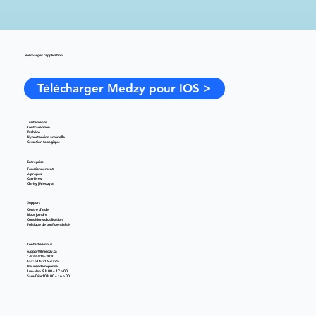
Télécharger l'application
Télécharger Medzy pour IOS >
Traitements
Contraception
Diabète
Hypertension artérielle
Cessation tabagique
Entreprise
Fonctionnement
À propos
Carrières
Clarity | Medzy.ai
Support
Centre d'aide
Nous joindre
Conditions d'utilisation
Politique de confidentialité
Contactez-nous
support@medzy.ca
1-833-818-3030
Fax: 514-316-4325
Heures de réponse
Lun-Ven 9 h 00 – 17 h 00
Sam-Dim 10 h 00 – 16 h 00