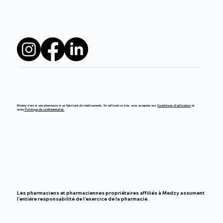
Medzy n’est ni une pharmacie ni un fabricant de médicaments. En utilisant ce site, vous acceptez nos
Conditions d’utilisation
et
notre
Politique de confidentialité.
Les pharmaciens et pharmaciennes propriétaires affiliés à Medzy assument
l’entière responsabilité de l’exercice de la pharmacie.