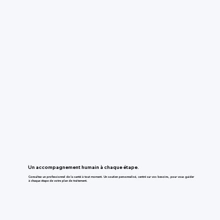
Un accompagnement humain à chaque étape.
Consultez un professionnel de la santé à tout moment. Un soutien personnalisé, centré sur vos besoins, pour vous guider
à chaque étape de votre plan de traitement.