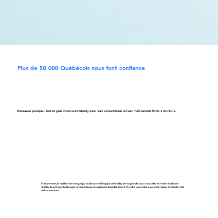
Plus de 50 000 Québécois nous font confiance
Découvrez pourquoi tant de gens choisissent Medzy pour leurs consultations et leurs médicaments livrés à domicile.
Franchement, le meilleur service que j’ai eu de ma vie ! L’équipe de Medzy est toujours là pour nous aider et rendre les choses
simples. Ils sont ponctuels, super sympathiques et expliquent tout clairement. Prendre un rendez-vous, c’est rapide, et tout le reste
se fait sans souci.