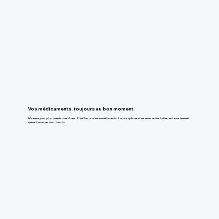
Vos médicaments, toujours au bon moment.
Ne manquez plus jamais une dose. Planifiez vos renouvellements à votre rythme et recevez votre traitement exactement
quand vous en avez besoin.