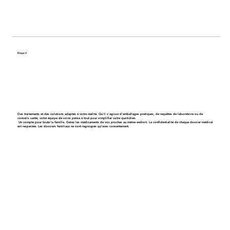
Étape 2
Obtenez un plan de soins personnalisé
Des traitements et des solutions adaptés à votre réalité. Qu'il s'agisse d'emballages pratiques, de requêtes de laboratoire ou de
conseils santé, votre équipe de soins pense à tout pour simplifier votre quotidien.
Un compte pour toute la famille
. Gérez les médicaments de vos proches au même endroit. La confidentialité de chaque dossier médical
est respectée. Les dossiers familiaux ne sont regroupés qu’avec consentement.