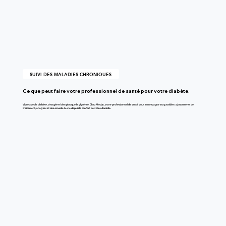
SUIVI DES MALADIES CHRONIQUES
Ce que peut faire votre professionnel de santé pour votre diabète.
Vivre avec le diabète, c'est gérer bien plus que la glycémie. Chez Medzy, votre professionnel de santé vous accompagne au quotidien : ajustements de
traitement, analyses et des conseils de vie depuis le confort de votre domicile.