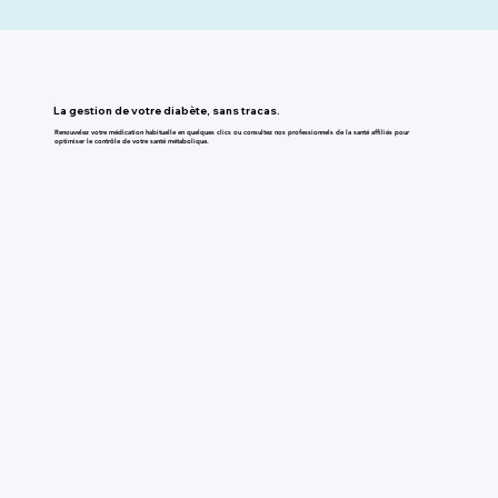
La gestion de votre diabète, sans tracas.
Renouvelez votre médication habituelle en quelques clics ou consultez nos professionnels de la santé affiliés pour
optimiser le contrôle de votre santé métabolique.