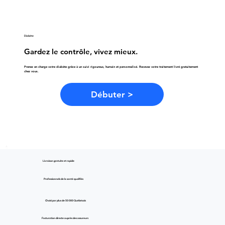
Diabète
Gardez le contrôle, vivez mieux.
Prenez en charge votre diabète grâce à un suivi rigoureux, humain et personnalisé. Recevez votre traitement livré gratuitement
chez vous.
Débuter >
Livraison gratuite et rapide
Professionnels de la santé qualifiés
Choisi par plus de 50 000 Québécois
Facturation directe auprès des assureurs