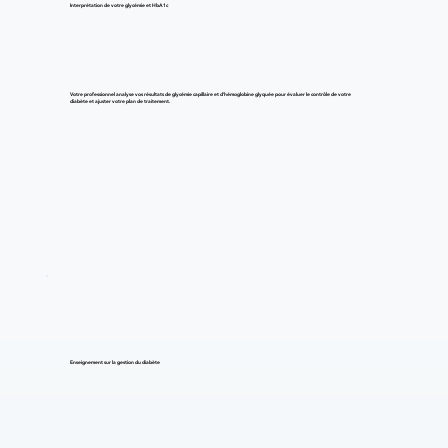
Interprétation de votre glycémie et HbA1c
Votre professionnel analyse vos résultats de glycémie capillaire et d'hémoglobine glyquée pour évaluer le contrôle de votre
diabète et ajuster votre plan de traitement.
Enseignement sur la gestion du diabète