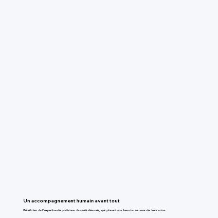
Un accompagnement humain avant tout
Bénéficiez de l’expertise de praticiens de santé dévoués, qui placent vos besoins au cœur de leurs soins.