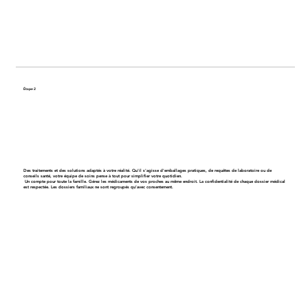
Étape 2
Obtenez un plan de soins personnalisé
Des traitements et des solutions adaptés à votre réalité. Qu'il s'agisse d'emballages pratiques, de requêtes de laboratoire ou de
conseils santé, votre équipe de soins pense à tout pour simplifier votre quotidien.
Un compte pour toute la famille
. Gérez les médicaments de vos proches au même endroit. La confidentialité de chaque dossier médical
est respectée. Les dossiers familiaux ne sont regroupés qu’avec consentement.