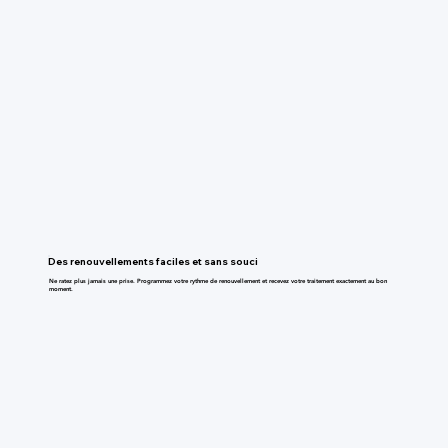
Des renouvellements faciles et sans souci
Ne ratez plus jamais une prise. Programmez votre rythme de renouvellement et recevez votre traitement exactement au bon
moment.