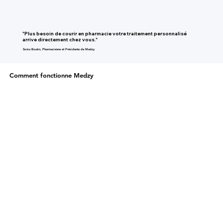
"Plus besoin de courir en pharmacie votre traitement personnalisé
arrive directement chez vous."
Sonia Boutin, Pharmacienne et Présidente de Medzy
Comment fonctionne Medzy