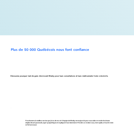
Plus de 50 000 Québécois nous font confiance
Découvrez pourquoi tant de gens choisissent Medzy pour leurs consultations et leurs médicaments livrés à domicile.
Franchement, le meilleur service que j’ai eu de ma vie ! L’équipe de Medzy est toujours là pour nous aider et rendre les choses
simples. Ils sont ponctuels, super sympathiques et expliquent tout clairement. Prendre un rendez-vous, c’est rapide, et tout le reste
se fait sans souci.