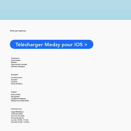
Télécharger l'application
Télécharger Medzy pour IOS >
Traitements
Contraception
Diabète
Hypertension artérielle
Cessation tabagique
Entreprise
Fonctionnement
À propos
Carrières
Clarity | Medzy.ai
Support
Centre d'aide
Nous joindre
Conditions d'utilisation
Politique de confidentialité
Contactez-nous
support@medzy.ca
1-833-818-3030
Fax: 514-316-4325
Heures de réponse
Lun-Ven 9 h 00 – 17 h 00
Sam-Dim 10 h 00 – 16 h 00