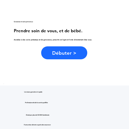
Grossesse et soins prénataux
Prendre soin de vous, et de bébé.
Accédez à des soins prénataux et de grossesse, prescrits en ligne et livrés directement chez vous.
Débuter >
Livraison gratuite et rapide
Professionnels de la santé qualifiés
Choisi par plus de 50 000 Québécois
Facturation directe auprès des assureurs