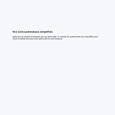
Vos soins périnataux simplifiés
Optez pour les produits et traitements que vous utilisez déjà, ou consultez nos professionnels de la santé affiliés pour
trouver le meilleur choix pour votre santé et celle de votre nouveau-né.