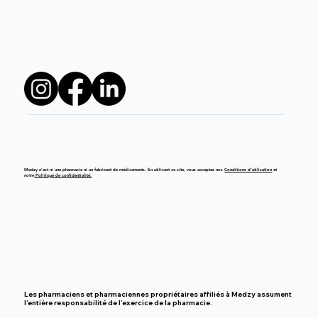
Medzy n’est ni une pharmacie ni un fabricant de médicaments. En utilisant ce site, vous acceptez nos
Conditions d’utilisation
et
notre
Politique de confidentialité.
Les pharmaciens et pharmaciennes propriétaires affiliés à Medzy assument
l’entière responsabilité de l’exercice de la pharmacie.